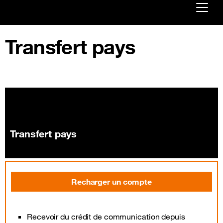
Already customer ?
Transfert pays
First visit ?
Create your account
Transfert pays
Recharger un compte
Recevoir du crédit de communication depuis