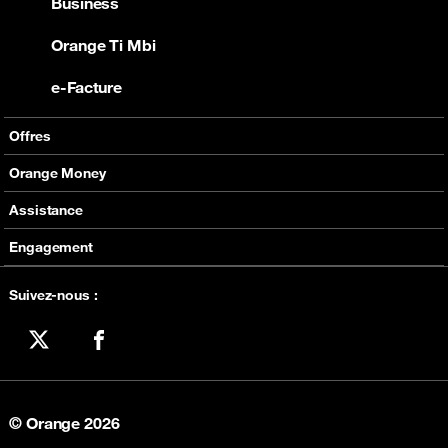
Business
Orange Ti Mbi
e-Facture
Offres
Offres Mobiles
Orange Money
Internet
Présentation
Assistance
Bons plans
Assistance
Engagement
Bien vivre le digital
Suivez-nous :
X
Facebook
© Orange 2026