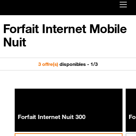
Already customer ?
Forfait Internet Mobile
First visit ?
Nuit
Create your account
3 offre(s)
disponibles
-
1
/
3
Forfait Internet Nuit 300
Fo