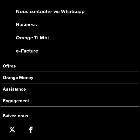
Nous contacter via Whatsapp
Business
Orange Ti Mbi
e-Facture
Offres
Offres Mobiles
Orange Money
Internet
Présentation
Assistance
Bons plans
Assistance
Engagement
Bien vivre le digital
Suivez-nous :
X
Facebook