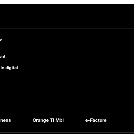
ce
ent
le digital
iness
Orange Ti Mbi
e-Facture