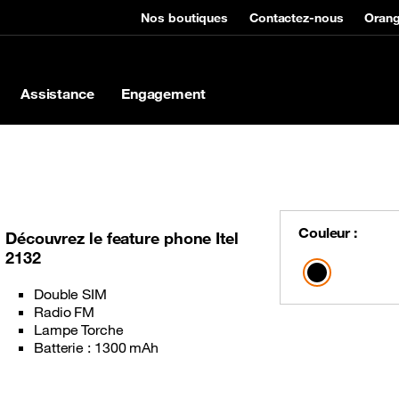
Nos boutiques
Contactez-nous
Oran
Assistance
Engagement
idien
Bons plans
Assistance
ernet sur mon mobile
de compte
Promotions
Nous contacter
Couleur :
Découvrez le feature phone Itel
2132
nergie
 d'argent national
Nos applications
Points de vente
nts internet
rédit et forfait internet
Double SIM
Radio FM
 HomeBox
t CANAL+
Lampe Torche
t CEMAC
Batterie : 1300 mAh
 Na zo kwè