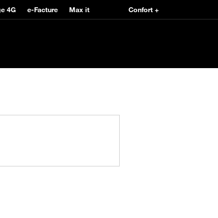
ge 4G
e-Facture
Max it
Confort +
Already customer ?
First visit ?
Create your account