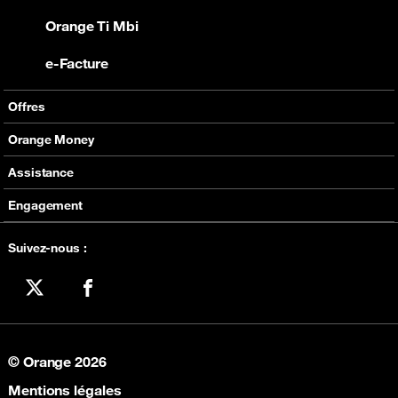
Orange Ti Mbi
e-Facture
Offres
Offres Mobiles
Orange Money
Internet
Présentation
Assistance
Bons plans
Assistance
Engagement
Bien vivre le digital
Suivez-nous :
X
Facebook
© Orange 2026
Mentions légales